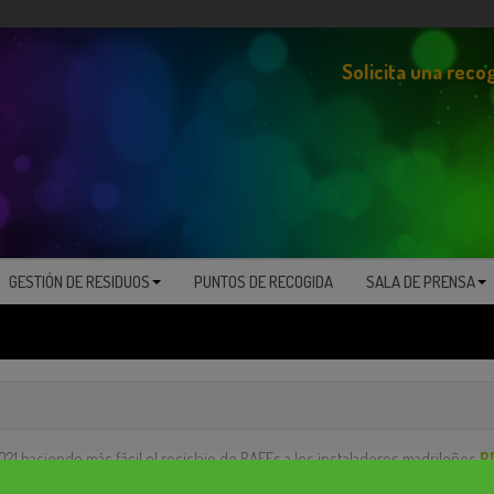
Solicita una reco
GESTIÓN DE RESIDUOS
PUNTOS DE RECOGIDA
SALA DE PRENSA
21 haciendo más fácil el reciclaje de RAEEs a los instaladores madrileños
P
F