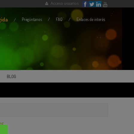
Acceso usuarios
gida
Pregúntanos
FAQ
Enlaces de interés
BLOG
DF