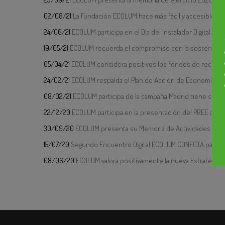
02/08/21
La Fundación ECOLUM hace más fácil y accesible el r
24/06/21
ECOLUM participa en el Día del Instalador Digital, 
19/05/21
ECOLUM recuerda el compromiso con la sostenibilida
05/04/21
ECOLUM considera positivos los fondos de recuperac
24/02/21
ECOLUM respalda el Plan de Acción de Economía Cir
08/02/21
ECOLUM participa de la campaña Madrid tiene su P
22/12/20
ECOLUM participa en la presentación del PREE de la 
30/09/20
ECOLUM presenta su Memoria de Actividades 2019: 
15/07/20
Segundo Encuentro Digital ECOLUM CONECTA para in
08/06/20
ECOLUM valora positivamente la nueva Estrategia 