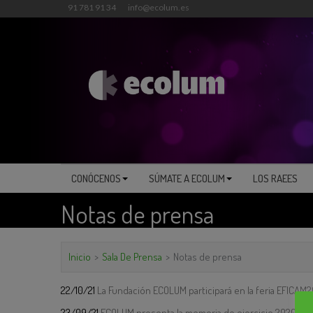
91 781 91 34
info@ecolum.es
CONÓCENOS
SÚMATE A ECOLUM
LOS RAEES
Notas de prensa
Inicio
>
Sala De Prensa
>
Notas de prensa
22/10/21
La Fundación ECOLUM participará en la feria EFICAM20
23/09/21
ECOLUM presenta la memoria de ejercicio 2020
PD