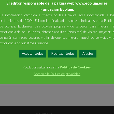
El editor responsable de la página web www.ecolum.es es
eciclaje de RAEEs para el canal profesional con su nueva cartelería y folleto
Fundación Ecolum.
La información obtenida a través de las Cookies será incorporada a lo
DDi ExperienceWeek, de ASELEC
PDF
tratamientos de ECOLUM con las finalidades y plazos indicados en la Polític
d en el día mundial del reciclaje
PDF
de cookies. Ecolum.es usa cookies propias y de terceros para mejorar l
experiencia de los usuarios, obtener analítica (anónima) de visitas, mejorar l
ión UE a falta de definir acciones directas que potencien la Economía Cir
conexión con redes sociales y a fin de cuentas mejorar nuestros servicios y l
cular
PDF
experiencia de nuestros usuarios.
unto
PDF
Aceptar todas
Rechazar todas
Ajustes
Fundación de la Energía de Madrid
PDF
Un año de récord en toneladas recogidas y en liderazgo del canal profesio
Puede consultar nuestra
Política de Cookies
.
staladores.
PDF
Acceso a la Política de privacidad
de Economía Circular
.
PDF