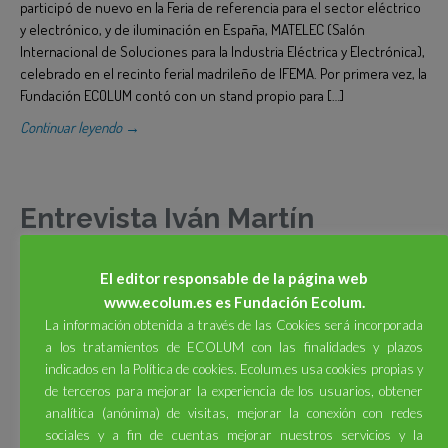
participó de nuevo en la Feria de referencia para el sector eléctrico
y electrónico, y de iluminación en España, MATELEC (Salón
Internacional de Soluciones para la Industria Eléctrica y Electrónica),
celebrado en el recinto ferial madrileño de IFEMA. Por primera vez, la
Fundación ECOLUM contó con un stand propio para […]
Continuar leyendo →
Entrevista Iván Martín
Hernández DIRECTOR
El editor responsable de la página web
COMERCIAL
www.ecolum.es es Fundación Ecolum.
La información obtenida a través de las Cookies será incorporada
a los tratamientos de ECOLUM con las finalidades y plazos
15 Sep 2012
|
En
Entrevistas
|
indicados en la Política de cookies. Ecolum.es usa cookies propias y
de terceros para mejorar la experiencia de los usuarios, obtener
Bienvenido, Iván. Eres el último fichaje de la Fundación ECOLUM;
analítica (anónima) de visitas, mejorar la conexión con redes
¿desde cuándo trabajas para la Fundación y qué crees que ha sido
sociales y a fin de cuentas mejorar nuestros servicios y la
decisivo de tu experiencia profesional para tu elección? Gracias por