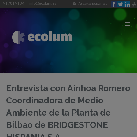
91 781 91 34
info@ecolum.es
Acceso usuarios
CONÓCENOS
Solicita una recogida
SÚMATE A ECOLUM
Entrevista con Ainhoa Romero
Pregúntanos
LOS RAEES
Coordinadora de Medio
FAQ
GESTIÓN DE RESIDUOS
Ambiente de la Planta de
Enlaces de interés
PUNTOS DE RECOGIDA
Bilbao de BRIDGESTONE
SALA DE PRENSA