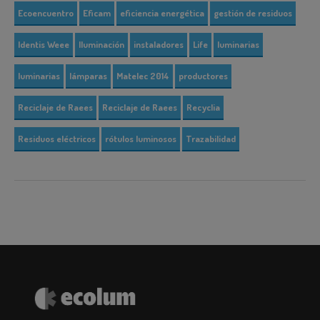
Ecoencuentro
Eficam
eficiencia energética
gestión de residuos
Identis Weee
Iluminación
instaladores
Life
luminarias
luminarias
lámparas
Matelec 2014
productores
Reciclaje de Raees
Reciclaje de Raees
Recyclia
Residuos eléctricos
rótulos luminosos
Trazabilidad