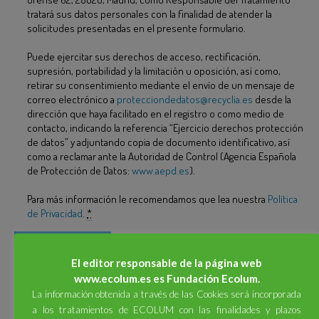
tratará sus datos personales con la finalidad de atender la
solicitudes presentadas en el presente formulario.
Puede ejercitar sus derechos de acceso, rectificación,
supresión, portabilidad y la limitación u oposición, así como,
retirar su consentimiento mediante el envío de un mensaje de
correo electrónico a
protecciondedatos@recyclia.es
desde la
dirección que haya facilitado en el registro o como medio de
contacto, indicando la referencia “Ejercicio derechos protección
de datos” y adjuntando copia de documento identificativo, así
como a reclamar ante la Autoridad de Control (Agencia Española
de Protección de Datos:
www.aepd.es
).
Para más información le recomendamos que lea nuestra
Política
de Privacidad
.
*
El editor responsable de la página web
www.ecolum.es es Fundación Ecolum.
Este sitio usa Akismet para reducir el spam.
Aprende cómo se
La información obtenida a través de las Cookies será incorporada
procesan los datos de tus comentarios.
a los tratamientos de ECOLUM con las finalidades y plazos