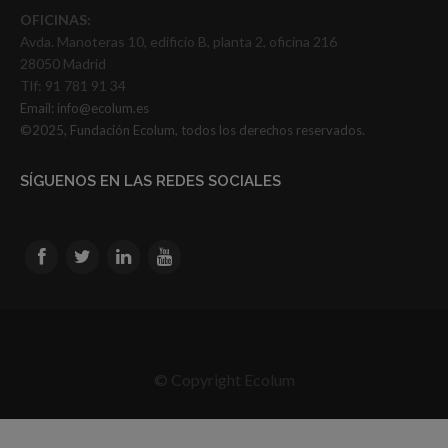
OFICINAS:
Avda. Manoteras 10, edificio B, planta 2, oficina 216
28050 Madrid
Tlf: 91 781 91 34
Email:
info@ecolum.es
©2025, Fundación Ecolum, todos los derechos reservados.
SÍGUENOS EN LAS REDES SOCIALES
© Copyright Ecolum