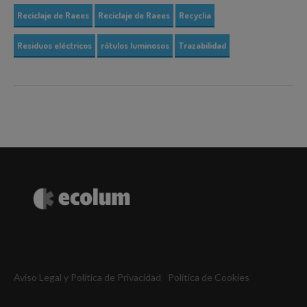
Reciclaje de Raees
Reciclaje de Raees
Recyclia
Residuos eléctricos
rótulos luminosos
Trazabilidad
Aviso Legal y Política de Privacidad
Política de Cookies