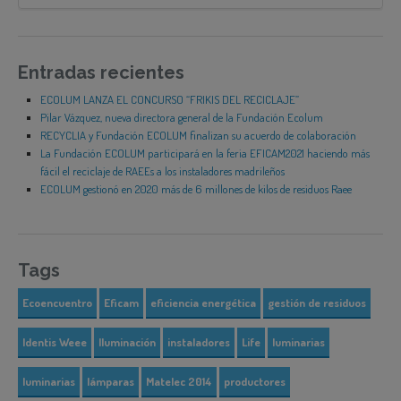
Entradas recientes
ECOLUM LANZA EL CONCURSO “FRIKIS DEL RECICLAJE”
Pilar Vázquez, nueva directora general de la Fundación Ecolum
RECYCLIA y Fundación ECOLUM finalizan su acuerdo de colaboración
La Fundación ECOLUM participará en la feria EFICAM2021 haciendo más
fácil el reciclaje de RAEEs a los instaladores madrileños
ECOLUM gestionó en 2020 más de 6 millones de kilos de residuos Raee
Tags
Ecoencuentro
Eficam
eficiencia energética
gestión de residuos
Identis Weee
Iluminación
instaladores
Life
luminarias
luminarias
lámparas
Matelec 2014
productores