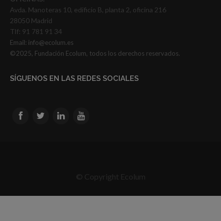
Avda. Manoteras 10, edificio B, planta 2, oficina 216
28050 Madrid
Tlf: 91 781 91 34
Email:
info@ecolum.es
©2025, Fundación Ecolum, todos los derechos reservados.
SÍGUENOS EN LAS REDES SOCIALES
© Copyright Ecolum