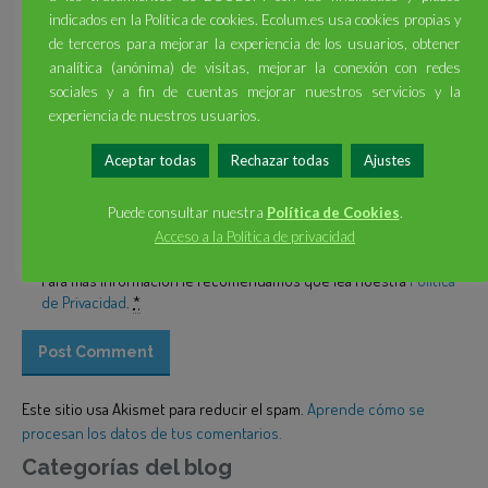
solicitudes presentadas en el presente formulario.
indicados en la Política de cookies. Ecolum.es usa cookies propias y
de terceros para mejorar la experiencia de los usuarios, obtener
Puede ejercitar sus derechos de acceso, rectificación,
analítica (anónima) de visitas, mejorar la conexión con redes
supresión, portabilidad y la limitación u oposición, así como,
sociales y a fin de cuentas mejorar nuestros servicios y la
retirar su consentimiento mediante el envío de un mensaje de
experiencia de nuestros usuarios.
correo electrónico a
protecciondedatos@recyclia.es
desde la
dirección que haya facilitado en el registro o como medio de
Aceptar todas
Rechazar todas
Ajustes
contacto, indicando la referencia “Ejercicio derechos protección
de datos” y adjuntando copia de documento identificativo, así
Puede consultar nuestra
Política de Cookies
.
como a reclamar ante la Autoridad de Control (Agencia Española
de Protección de Datos:
www.aepd.es
).
Acceso a la Política de privacidad
Para más información le recomendamos que lea nuestra
Política
de Privacidad
.
*
Este sitio usa Akismet para reducir el spam.
Aprende cómo se
procesan los datos de tus comentarios.
Categorías del blog