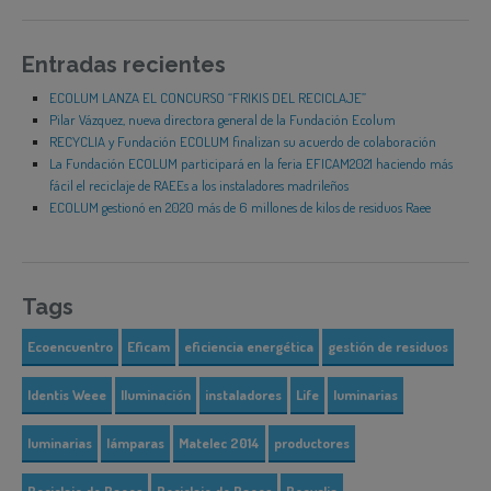
Entradas recientes
ECOLUM LANZA EL CONCURSO “FRIKIS DEL RECICLAJE”
Pilar Vázquez, nueva directora general de la Fundación Ecolum
RECYCLIA y Fundación ECOLUM finalizan su acuerdo de colaboración
La Fundación ECOLUM participará en la feria EFICAM2021 haciendo más
fácil el reciclaje de RAEEs a los instaladores madrileños
ECOLUM gestionó en 2020 más de 6 millones de kilos de residuos Raee
Tags
Ecoencuentro
Eficam
eficiencia energética
gestión de residuos
Identis Weee
Iluminación
instaladores
Life
luminarias
luminarias
lámparas
Matelec 2014
productores
Reciclaje de Raees
Reciclaje de Raees
Recyclia